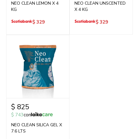
NEO CLEAN LEMON X 4
NEO CLEAN UNSCENTED
KG
X 4 KG
$
329
$
329
$
825
$
743
con
NEO CLEAN SILICA GEL X
7.6 LTS