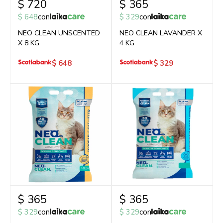
$
720
$
365
$
648
con
$
329
con
NEO CLEAN UNSCENTED
NEO CLEAN LAVANDER X
X 8 KG
4 KG
$
648
$
329
$
365
$
365
$
329
con
$
329
con