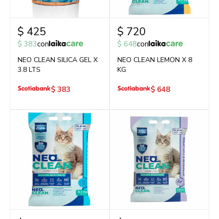
$
425
$
720
$
383
con
$
648
con
NEO CLEAN SILICA GEL X
NEO CLEAN LEMON X 8
3.8 LTS
KG
$
383
$
648