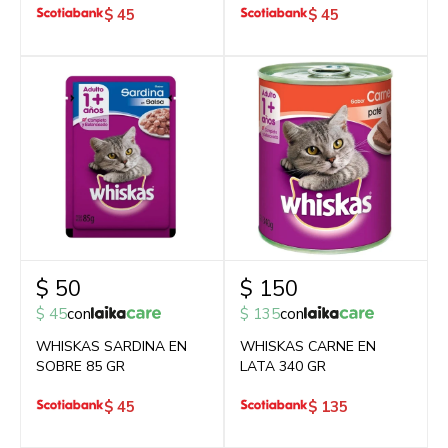
$
45
$
45
$
50
$
150
$
45
con
$
135
con
WHISKAS SARDINA EN
WHISKAS CARNE EN
SOBRE 85 GR
LATA 340 GR
$
45
$
135