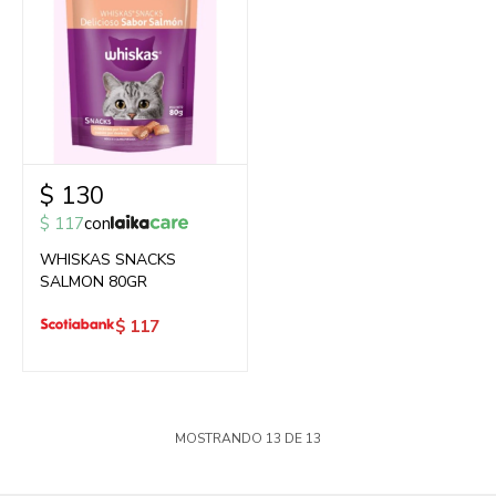
$
130
$
117
con
WHISKAS SNACKS
SALMON 80GR
$
117
MOSTRANDO
13
DE
13