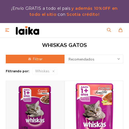
¡Envío GRATIS a todo el país
y además 10%0FF en
todo el sitio
con
Scotia crédito!

WHISKAS GATOS
Recomendados
Filtrando por:
Whiskas