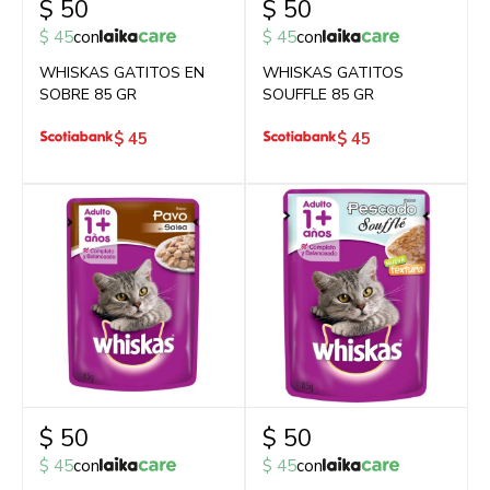
$
50
$
50
$
45
con
$
45
con
WHISKAS GATITOS EN
WHISKAS GATITOS
SOBRE 85 GR
SOUFFLE 85 GR
$
45
$
45
$
50
$
50
$
45
con
$
45
con