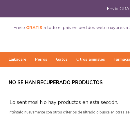
¡Envío GRAT
Envío
GRATIS
a todo el país
en pedidos web mayores a 
Laikacare
Perros
Gatos
Otros animales
Farmaci
NO SE HAN RECUPERADO PRODUCTOS
¡Lo sentimos! No hay productos en esta sección.
Inténtalo nuevamente con otros criterios de filtrado o busca en otras s