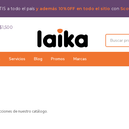
IS a todo el país
y además 10%0FF en todo el sitio
con
Sco
$1,500
a
Servicios
Blog
Promos
Marcas
ecciones de nuestro catálogo.