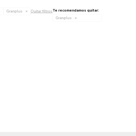
Te recomendamos quitar:
Granplus
Quitar filtros
Granplus