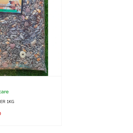
ER 1KG
0