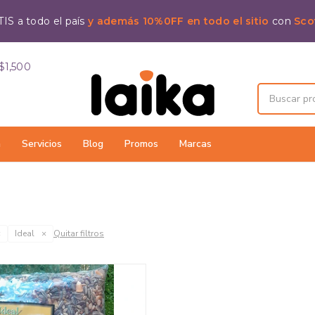
IS a todo el país
y además 10%0FF en todo el sitio
con
Sco
$1,500
a
Servicios
Blog
Promos
Marcas
Ideal
Quitar filtros