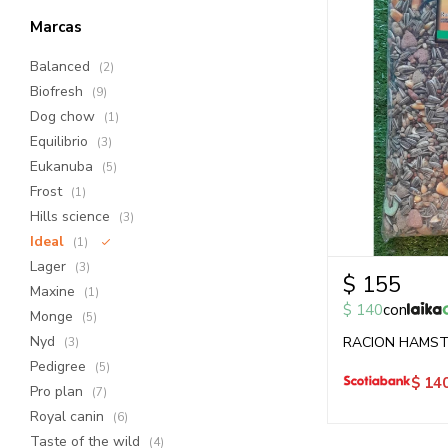
Marcas
Balanced
(2)
Biofresh
(9)
Dog chow
(1)
Equilibrio
(3)
Eukanuba
(5)
Frost
(1)
Hills science
(3)
Ideal
(1)
Lager
(3)
$
155
Maxine
(1)
$
140
con
Monge
(5)
Nyd
RACION HAMST
(3)
Pedigree
(5)
$
14
Pro plan
(7)
Royal canin
(6)
Taste of the wild
(4)