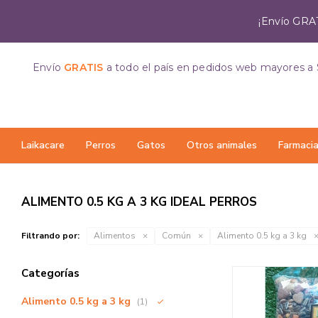
¡Envío GRAT
Envío
GRATIS
a todo el país
en pedidos web mayores a 
Laikacare
Perros
Gatos
Otros animales
Farmaci
ALIMENTO 0.5 KG A 3 KG IDEAL PERROS
Filtrando por:
Alimentos
Común
Alimento 0.5 kg a 3 kg
Categorías
Alimento 0.5 kg a 3 kg
(1)