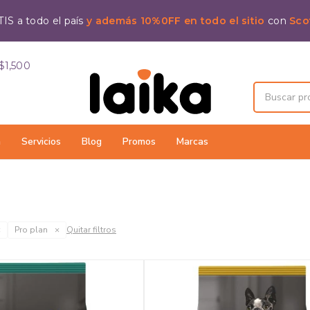
IS a todo el país
y además 10%0FF en todo el sitio
con
Sco
$1,500
a
Servicios
Blog
Promos
Marcas
Pro plan
Quitar filtros