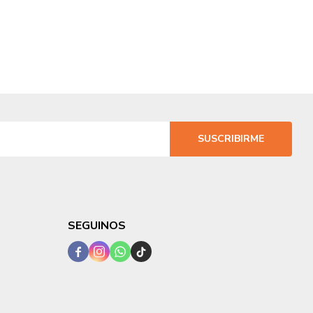
SUSCRIBIRME
SEGUINOS



