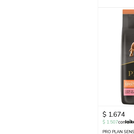
$
1.674
$
1.507
con
PRO PLAN SENS