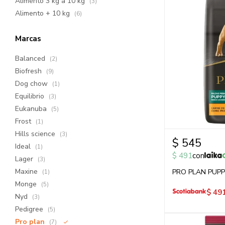
Alimento 3 kg a 10 kg
(3)
Alimento + 10 kg
(6)
Marcas
Balanced
(2)
Biofresh
(9)
Dog chow
(1)
Equilibrio
(3)
Eukanuba
(5)
Frost
(1)
Hills science
(3)
$
545
Ideal
(1)
$
491
con
Lager
(3)
Maxine
PRO PLAN PUPP
(1)
Monge
(5)
$
49
Nyd
(3)
Pedigree
(5)
Pro plan
(7)