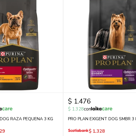
$
1.476
$
1.328
con
 DOG RAZA PEQUENA 3 KG
PRO PLAN EXIGENT DOG SMBR 3 
29
$
1.328