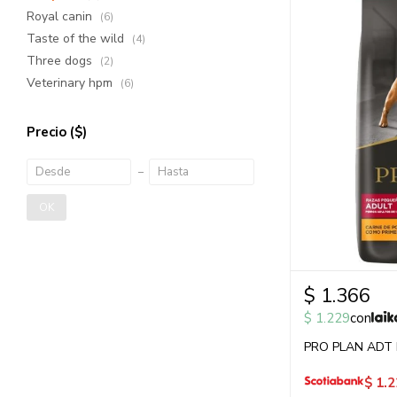
Royal canin
(6)
Taste of the wild
(4)
Three dogs
(2)
Veterinary hpm
(6)
Precio
($)
OK
$
1.366
$
1.229
con
PRO PLAN ADT
$
1.2