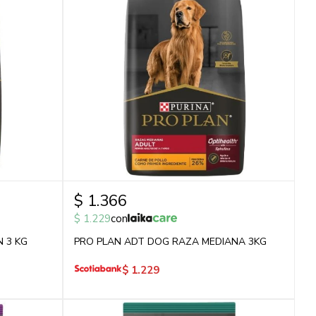
$
1.366
$
1.229
con
 3 KG
PRO PLAN ADT DOG RAZA MEDIANA 3KG
$
1.229