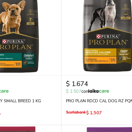
$
1.674
$
1.507
con
Y SMALL BREED 1 KG
PRO PLAN RDCD CAL DOG RZ PQN
1
$
1.507