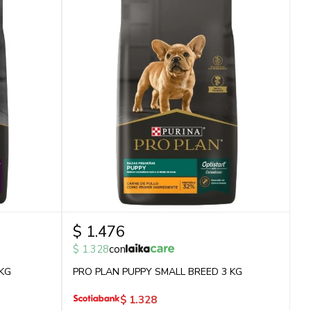
$
1.476
$
1.328
con
KG
PRO PLAN PUPPY SMALL BREED 3 KG
$
1.328