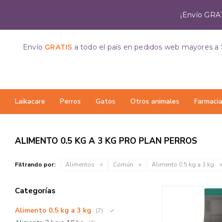
¡Envío GRAT
Envío
GRATIS
a todo el país
en pedidos web mayores a 
Laikacare
Perros
Gatos
Otros animales
Farmaci
ALIMENTO 0.5 KG A 3 KG PRO PLAN PERROS
Filtrando por:
Alimentos
Común
Alimento 0.5 kg a 3 kg
Categorías
Alimento 0.5 kg a 3 kg
(7)