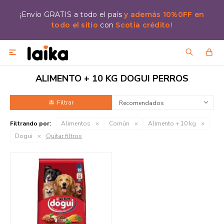
¡Envío GRATIS a todo el país
y además 10%0FF en
todo el sitio
con
Scotia crédito!

ALIMENTO + 10 KG DOGUI PERROS
Recomendados
Filtrando por:
Alimentos
Común
Alimento + 10 kg
Dogui
Quitar filtros