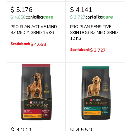
$
5.176
$
4.141
$
4.658
con
$
3.727
con
PRO PLAN ACTIVE MIND
PRO PLAN SENSITIVE
RZ MED Y GRND 15 KG
SKIN DOG RZ MED GRND
12 KG
$
4.658
$
3.727
$
4.211
$
4.553