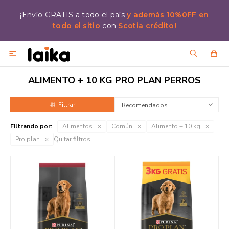
¡Envío GRATIS a todo el país
y además 10%0FF en
todo el sitio
con
Scotia crédito!

ALIMENTO + 10 KG PRO PLAN PERROS
Recomendados
Filtrando por:
Alimentos
Común
Alimento + 10 kg
Pro plan
Quitar filtros