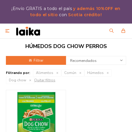
¡Envío GRATIS a todo el país
y además 10%0FF en
todo el sitio
con
Scotia crédito!

HÚMEDOS DOG CHOW PERROS
Recomendados
Filtrando por:
Alimentos
Común
Húmedos
Dog chow
Quitar filtros