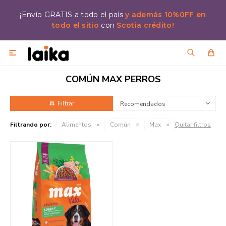
¡Envío GRATIS a todo el país
y además 10%0FF en
todo el sitio
con
Scotia crédito!

COMÚN MAX PERROS
Recomendados
Filtrando por:
Alimentos
Común
Max
Quitar filtros