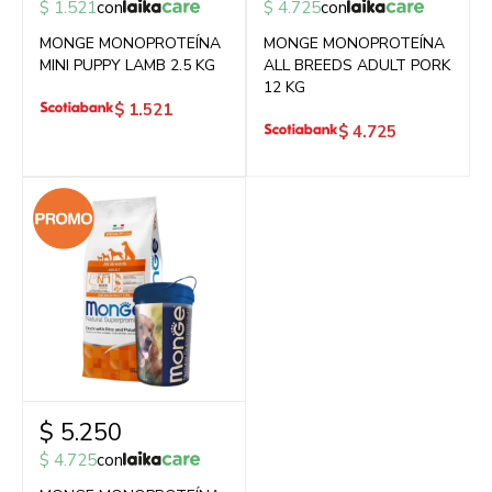
$
1.521
con
$
4.725
con
MONGE MONOPROTEÍNA
MONGE MONOPROTEÍNA
MINI PUPPY LAMB 2.5 KG
ALL BREEDS ADULT PORK
12 KG
$
1.521
$
4.725
$
5.250
$
4.725
con