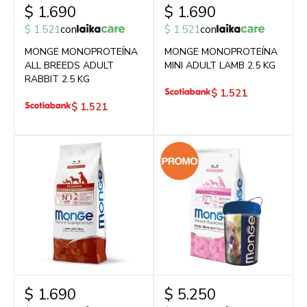
$
1.690
$
1.690
$
1.521
con
$
1.521
con
MONGE MONOPROTEÍNA
MONGE MONOPROTEÍNA
ALL BREEDS ADULT
MINI ADULT LAMB 2.5 KG
RABBIT 2.5 KG
$
1.521
$
1.521
$
1.690
$
5.250