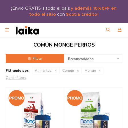
¡Envío GRATIS a todo el país
y además 10%0FF en
todo el sitio
con
Scotia crédito!

COMÚN MONGE PERROS
Recomendados
Filtrando por:
Alimentos
Común
Monge
Quitar filtros