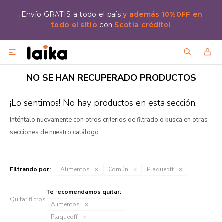
¡Envío GRATIS a todo el país
y además 10%0FF en
todo el sitio
con
Scotia crédito!

NO SE HAN RECUPERADO PRODUCTOS
¡Lo sentimos! No hay productos en esta sección.
Inténtalo nuevamente con otros criterios de filtrado o busca en otras
secciones de nuestro catálogo.
Filtrando por:
Alimentos
Común
Plaqueoff
Te recomendamos quitar:
Quitar filtros
Alimentos
Plaqueoff