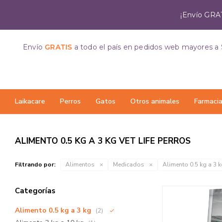
¡Envío GRAT
Envío
GRATIS
a todo el país
en pedidos web mayores a 
Laikacare
Perros
Gatos
Otros animales
Farmaci
ALIMENTO 0.5 KG A 3 KG VET LIFE PERROS
Filtrando por:
Alimentos
Medicados
Alimento 0.5 kg a 3 
Categorías
Alimento 0.5 kg a 3 kg
(2)