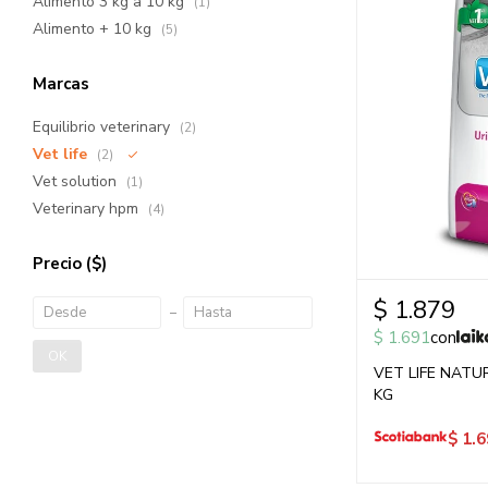
Alimento 3 kg a 10 kg
(1)
Alimento + 10 kg
(5)
Marcas
Equilibrio veterinary
(2)
Vet life
(2)
Vet solution
(1)
Veterinary hpm
(4)
Precio
($)
$
1.879
$
1.691
con
OK
VET LIFE NATU
KG
$
1.6