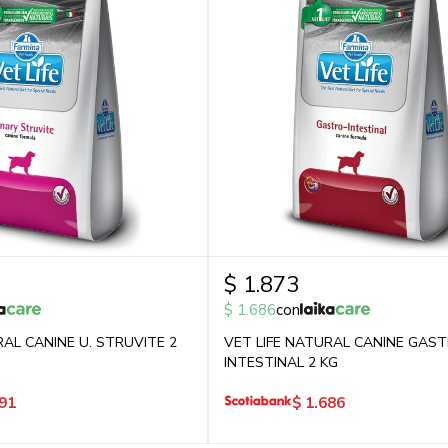
$
1.873
$
1.686
con
RAL CANINE U. STRUVITE 2
VET LIFE NATURAL CANINE GAS
INTESTINAL 2 KG
91
$
1.686