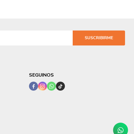
SUSCRIBIRME
SEGUINOS



