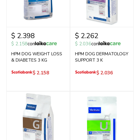
$
2.398
$
2.262
$
2.158
con
$
2.036
con
HPM DOG WEIGHT LOSS
HPM DOG DERMATOLOGY
& DIABETES 3 KG
SUPPORT 3 K
$
2.158
$
2.036