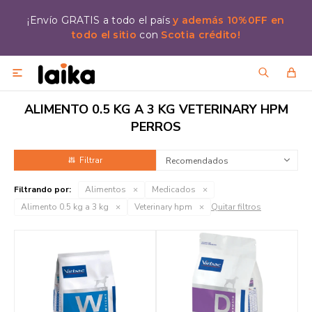
¡Envío GRATIS a todo el país
y además 10%0FF en
todo el sitio
con
Scotia crédito!

ALIMENTO 0.5 KG A 3 KG VETERINARY HPM
PERROS
Recomendados
Filtrando por:
Alimentos
Medicados
Alimento 0.5 kg a 3 kg
Veterinary hpm
Quitar filtros