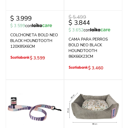
$
5.499
$
3.999
$
3.844
$
3.599
con
$
3.652
con
COLCHONETA BOLD NEO
CAMA PARA PERROS
BLACK HOUNDTOOTH
BOLD NEO BLACK
120X85X6CM
HOUNDTOOTH
86X66X23CM
$
3.599
$
3.460