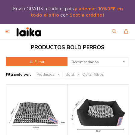
¡Envío GRATIS a todo el país
y además 10%0FF en
todo el sitio
con
Scotia crédito!

PRODUCTOS BOLD PERROS
Recomendados
Filtrando por:
Productos
Bold
Quitar filtros