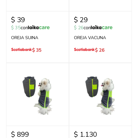
$
39
$
29
$
35
con
$
26
con
OREJA SUINA
OREJA VACUNA
$
35
$
26
$
899
$
1.130