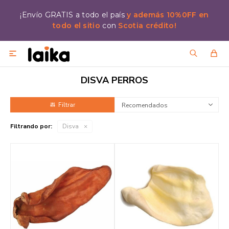
¡Envío GRATIS a todo el país
y además 10%0FF en
todo el sitio
con
Scotia crédito!

DISVA PERROS
Recomendados
Filtrando por:
Disva