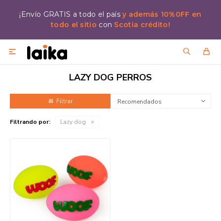
¡Envío GRATIS a todo el país
y además 10%0FF en
todo el sitio
con
Scotia crédito!

LAZY DOG PERROS
Recomendados
Filtrando por:
Lazy dog