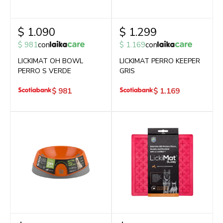
$
1.090
$
1.299
$
981
con
$
1.169
con
LICKIMAT OH BOWL
LICKIMAT PERRO KEEPER
PERRO S VERDE
GRIS
$
981
$
1.169