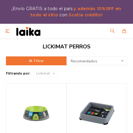
¡Envío GRATIS a todo el país
y además 10%0FF en
todo el sitio
con
Scotia crédito!

LICKIMAT PERROS
Recomendados
Filtrando por:
Lickimat