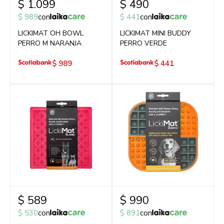
$
1.099
$
490
$
989
con
$
441
con
LICKIMAT OH BOWL
LICKIMAT MINI BUDDY
PERRO M NARANJA
PERRO VERDE
$
989
$
441
$
589
$
990
$
530
con
$
891
con