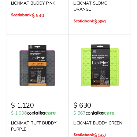
LICKIMAT BUDDY PINK
LICKIMAT SLOMO
ORANGE
$
530
$
891
$
1.120
$
630
$
1.008
con
$
567
con
LICKIMAT TUFF BUDDY
LICKIMAT BUDDY GREEN
PURPLE
$
567