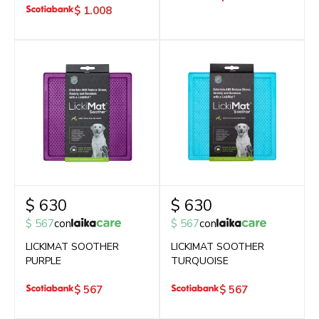
$
1.008
$
630
$
630
$
567
con
$
567
con
LICKIMAT SOOTHER
LICKIMAT SOOTHER
PURPLE
TURQUOISE
$
567
$
567