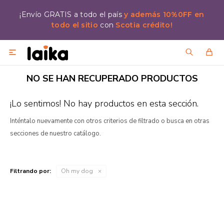
¡Envío GRATIS a todo el país
y además 10%0FF en
todo el sitio
con
Scotia crédito!

NO SE HAN RECUPERADO PRODUCTOS
¡Lo sentimos! No hay productos en esta sección.
Inténtalo nuevamente con otros criterios de filtrado o busca en otras
secciones de nuestro catálogo.
Filtrando por:
Oh my dog