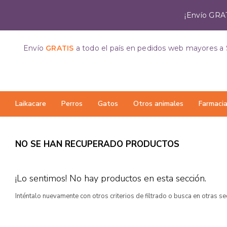
¡Envío GRAT
Envío
GRATIS
a todo el país
en pedidos web mayores a 
Laikacare
Perros
Gatos
Otros animales
Farmaci
NO SE HAN RECUPERADO PRODUCTOS
¡Lo sentimos! No hay productos en esta sección.
Inténtalo nuevamente con otros criterios de filtrado o busca en otras s