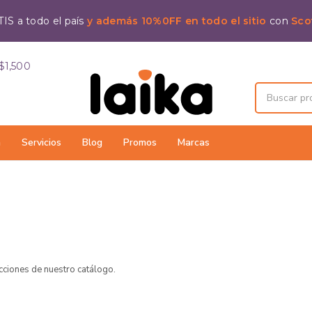
IS a todo el país
y además 10%0FF en todo el sitio
con
Sco
$1,500
a
Servicios
Blog
Promos
Marcas
ecciones de nuestro catálogo.