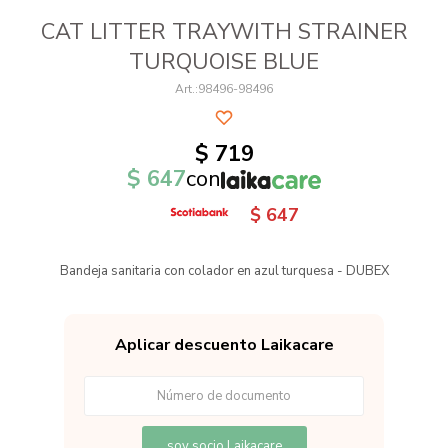
CAT LITTER TRAYWITH STRAINER
TURQUOISE BLUE
98496-98496
$
719
$
647
con
$
647
Bandeja sanitaria con colador en azul turquesa - DUBEX
Aplicar descuento Laikacare
soy socio Laikacare