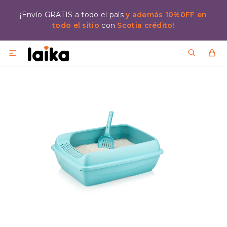
¡Envío GRATIS a todo el país
y además 10%0FF en
todo el sitio
con
Scotia crédito!
