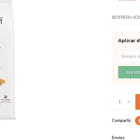
BIOFRESH ADU
Aplicar 
soy soc
1
Envíos