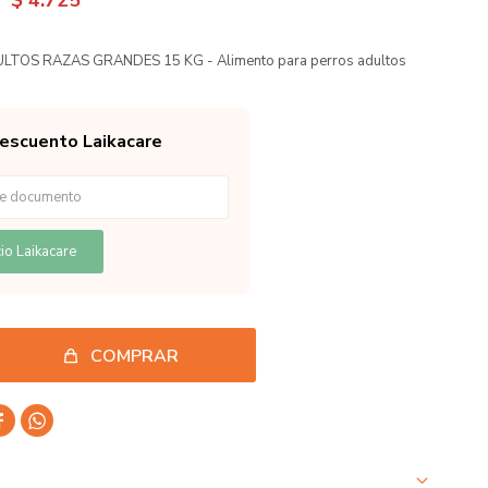
$
4.725
LTOS RAZAS GRANDES 15 KG - Alimento para perros adultos
descuento Laikacare
io Laikacare
COMPRAR

