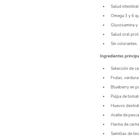
Salud intestinal
Omega 3 y 6 que
Glucosamina y 
Salud oral prol
Sin colorantes, 
Ingredientes princip
Selección de ca
Frutas, verdur
Blueberry en p
Pulpa de tomate
Huevos deshid
Aceite de pesc
Harina de carn
Semillas de lin