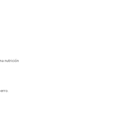
na nutrición
perro.