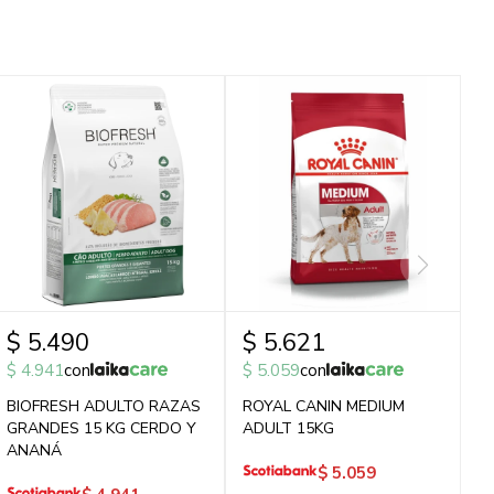
$
5.490
$
5.621
$
4.941
con
$
5.059
con
BIOFRESH ADULTO RAZAS
ROYAL CANIN MEDIUM
GRANDES 15 KG CERDO Y
ADULT 15KG
ANANÁ
$
5.059