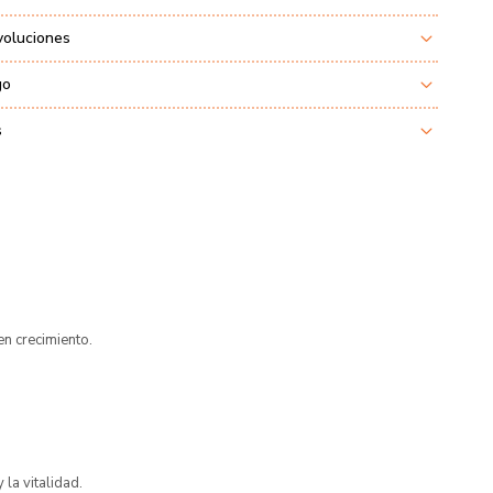
voluciones
go
s
n crecimiento.
la vitalidad.