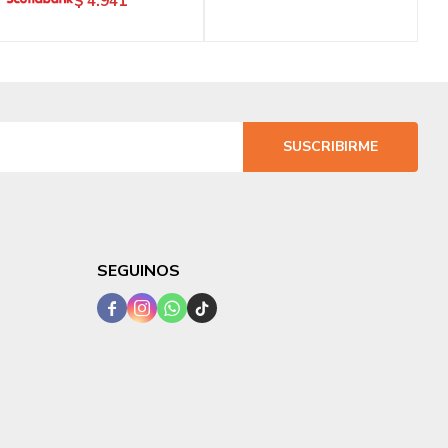
$
4.941
SUSCRIBIRME
SEGUINOS



