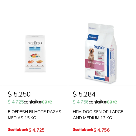
$
5.250
$
5.284
$
4.725
con
$
4.756
con
BIOFRESH FILHOTE RAZAS
HPM DOG SENIOR LARGE
MEDIAS 15 KG
AND MEDIUM 12 KG
$
4.725
$
4.756