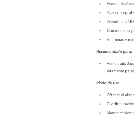
Harina de vísce
Avena integral 
Prebióticos MOS
Glucosamina y 
Vitaminas y mi
Recomendado para:
Perros
adultos
altamente palat
Modo de uso:
Ofrecer el alim
Dividir la ració
Mantener siem