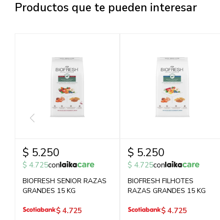
Productos que te pueden interesar
$
5.250
$
5.250
$
4.725
con
$
4.725
con
BIOFRESH SENIOR RAZAS
BIOFRESH FILHOTES
GRANDES 15 KG
RAZAS GRANDES 15 KG
$
4.725
$
4.725