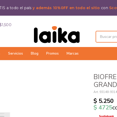
IS a todo el país
y además 10%0FF en todo el sitio
con
Sco
$1,500
a
Servicios
Blog
Promos
Marcas
BIOFR
GRAND
93148-931
$
5.250
$
4725
c