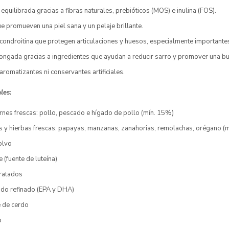
 equilibrada gracias a fibras naturales, prebióticos (MOS) e inulina (FOS).
 promueven una piel sana y un pelaje brillante.
condroitina que protegen articulaciones y huesos, especialmente importante
ongada gracias a ingredientes que ayudan a reducir sarro y promover una bu
aromatizantes ni conservantes artificiales.
ales:
rnes frescas: pollo, pescado e hígado de pollo (mín. 15%)
as y hierbas frescas: papayas, manzanas, zanahorias, remolachas, orégano (
olvo
 (fuente de luteína)
ratados
ado refinado (EPA y DHA)
e de cerdo
o