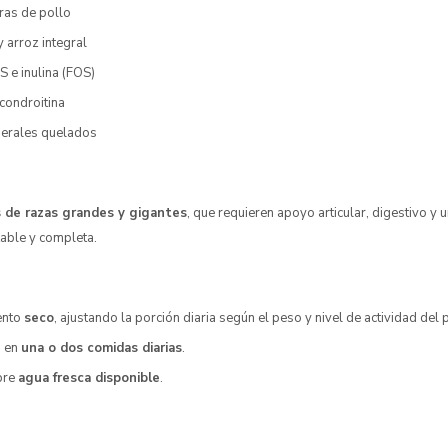
ras de pollo
y arroz integral
 e inulina (FOS)
condroitina
nerales quelados
 de razas grandes y gigantes
, que requieren apoyo articular, digestivo y u
able y completa.
ento
seco
, ajustando la porción diaria según el peso y nivel de actividad del 
n en
una o dos comidas diarias
.
pre
agua fresca disponible
.