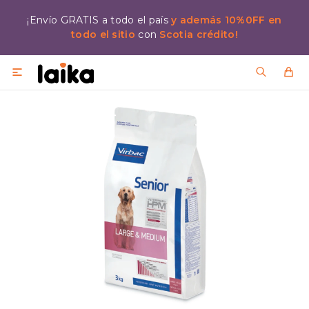
¡Envío GRATIS a todo el país
y además 10%0FF en
todo el sitio
con
Scotia crédito!
