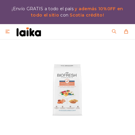
¡Envío GRATIS a todo el país
y además 10%0FF en
todo el sitio
con
Scotia crédito!
