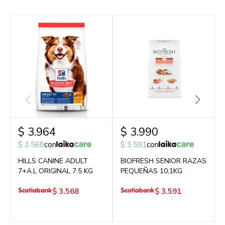
$
3.964
$
3.990
$
3.568
con
$
3.591
con
HILLS CANINE ADULT
BIOFRESH SENIOR RAZAS
7+A.L ORIGINAL 7.5 KG
PEQUEÑAS 10,1KG
$
3.568
$
3.591