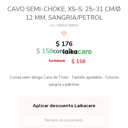
CAVO SEMI-CHOKE, XS–S: 25–31 CM/Ø
12 MM, SANGRIA/PETROL
99658-99658
$
176
$
158
con
$
158
Correa semi-ahogo Cavo de Trixie - Tamaño ajustable - Colores
sangría y petróleo
Aplicar descuento Laikacare