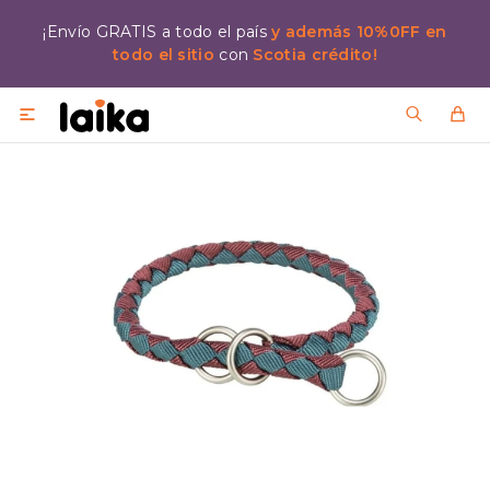
¡Envío GRATIS a todo el país
y además 10%0FF en
todo el sitio
con
Scotia crédito!
