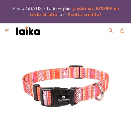
¡Envío GRATIS a todo el país
y además 10%0FF en
todo el sitio
con
Scotia crédito!
