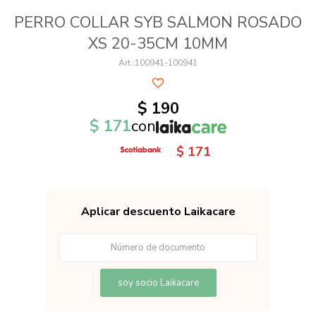
PERRO COLLAR SYB SALMON ROSADO
XS 20-35CM 10MM
100941-100941
$
190
$
171
con
$
171
Aplicar descuento Laikacare
soy socio Laikacare