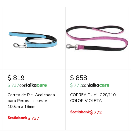
$
819
$
858
$
737
con
$
772
con
Correa de Piel Acolchada
CORREA DUAL G20/110
para Perros - celeste -
COLOR VIOLETA
100cm x 18mm
$
772
$
737