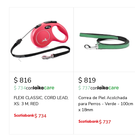
$
816
$
819
$
734
con
$
737
con
FLEXI CLASSIC, CORD LEAD,
Correa de Piel Acolchada
XS: 3 M, RED
para Perros - Verde - 100cm
x 18mm
$
734
$
737