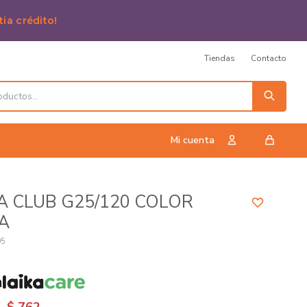
tia crédito!
Tiendas
Contacto
 CLUB G25/120 COLOR
A
95
n