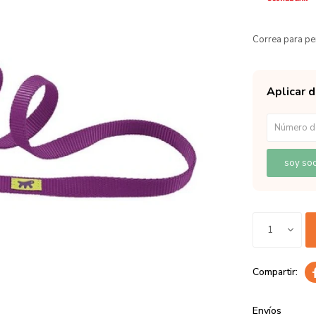
Correa para p
Aplicar 
soy soc
1
Envíos