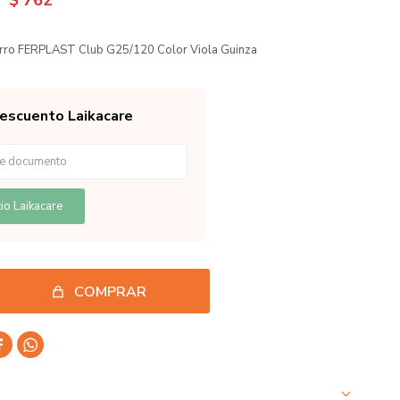
$
762
erro FERPLAST Club G25/120 Color Viola Guinza
descuento Laikacare
io Laikacare
COMPRAR

