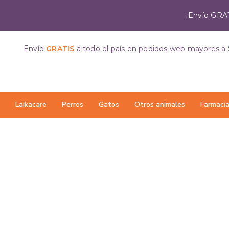
¡Envío GRAT
Envío
GRATIS
a todo el país
en pedidos web mayores a 
Laikacare
Perros
Gatos
Otros animales
Farmaci