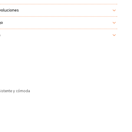
voluciones
go
s
sistente y cómoda