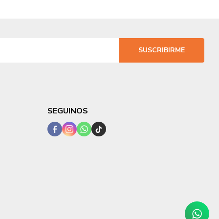
SUSCRIBIRME
SEGUINOS



