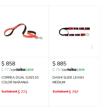
$
858
$
885
$
772
con
$
797
con
CORREA DUAL G20/110
DASHI SLIDE LEASH
COLOR NARANJA
MEDIUM
$
772
$
797