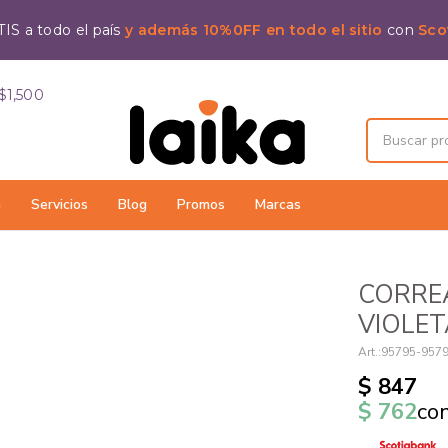
IS a todo el país
y además 10%0FF en todo el sitio
con
Sco
$1,500
a
Servicios
Blog
Promos
Marcas
CORREA
VIOLET
95795-957
$
847
$
762
co