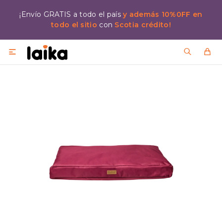
¡Envío GRATIS a todo el país
y además 10%0FF en
todo el sitio
con
Scotia crédito!
