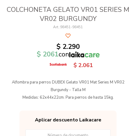
COLCHONETA GELATO VR01 SERIES M
VR02 BURGUNDY
98451-98451
$
2.290
$
2061
con
$
2.061
Alfombra para perros DUBEX Gelato VR01 Mat Series M VR02
Burgundy - Talla M
Medidas: 62x44x22cm. Para perros de hasta 15kg.
Aplicar descuento Laikacare