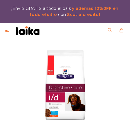
¡Envío GRATIS a todo el país
y además 10%0FF en
todo el sitio
con
Scotia crédito!
