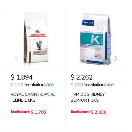
$
1.894
$
2.262
$
1.705
con
$
2.036
con
ROYAL CANIN HEPATIC
HPM DOG KIDNEY
FELINE 1,5KG
SUPPORT 3KG
$
1.705
$
2.036