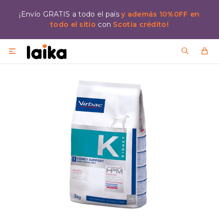
¡Envío GRATIS a todo el país
y además 10%0FF en
todo el sitio
con
Scotia crédito!
