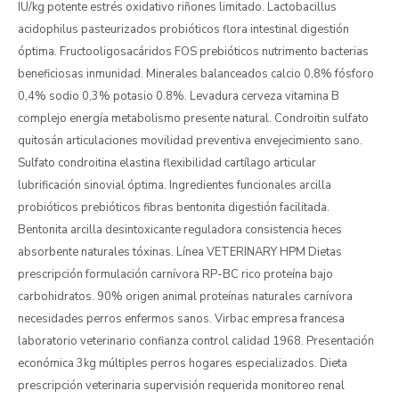
IU/kg potente estrés oxidativo riñones limitado. Lactobacillus
acidophilus pasteurizados probióticos flora intestinal digestión
óptima. Fructooligosacáridos FOS prebióticos nutrimento bacterias
beneficiosas inmunidad. Minerales balanceados calcio 0,8% fósforo
0,4% sodio 0,3% potasio 0.8%. Levadura cerveza vitamina B
complejo energía metabolismo presente natural. Condroitin sulfato
quitosán articulaciones movilidad preventiva envejecimiento sano.
Sulfato condroitina elastina flexibilidad cartílago articular
lubrificación sinovial óptima. Ingredientes funcionales arcilla
probióticos prebióticos fibras bentonita digestión facilitada.
Bentonita arcilla desintoxicante reguladora consistencia heces
absorbente naturales tóxinas. Línea VETERINARY HPM Dietas
prescripción formulación carnívora RP-BC rico proteína bajo
carbohidratos. 90% origen animal proteínas naturales carnívora
necesidades perros enfermos sanos. Virbac empresa francesa
laboratorio veterinario confianza control calidad 1968. Presentación
económica 3kg múltiples perros hogares especializados. Dieta
prescripción veterinaria supervisión requerida monitoreo renal