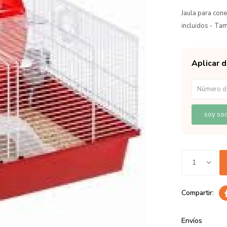
Jaula para con
incluidos - T
Aplicar 
soy soc
1
Envíos