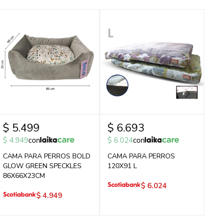
$
5.499
$
6.693
$
4.949
con
$
6.024
con
CAMA PARA PERROS BOLD
CAMA PARA PERROS
GLOW GREEN SPECKLES
120X91 L
86X66X23CM
$
6.024
$
4.949