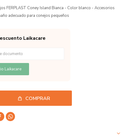
ejos FERPLAST Coney Island Bianca - Color blanco - Accesorios
amaño adecuado para conejos pequeños
descuento Laikacare
io Laikacare
COMPRAR

