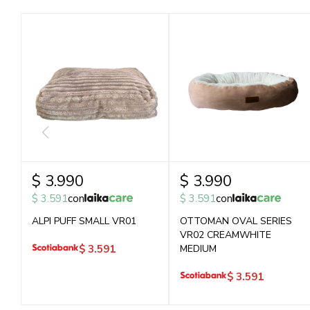
$
3.990
$
3.990
$
3.591
con
$
3.591
con
ALPI PUFF SMALL VR01
OTTOMAN OVAL SERIES
VR02 CREAMWHITE
$
3.591
MEDIUM
$
3.591