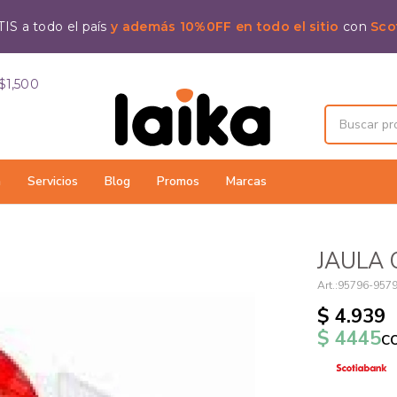
IS a todo el país
y además 10%0FF en todo el sitio
con
Sco
$1,500
a
Servicios
Blog
Promos
Marcas
JAULA 
95796-957
$
4.939
$
4445
c