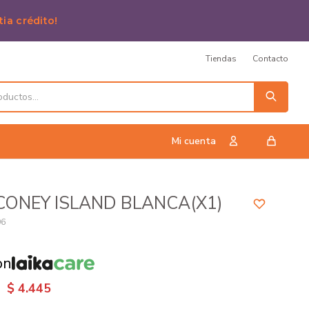
tia crédito!
Tiendas
Contacto
CONEY ISLAND BLANCA(X1)
96
on
$
4.445