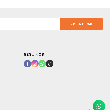
SUSCRIBIRME
SEGUINOS



