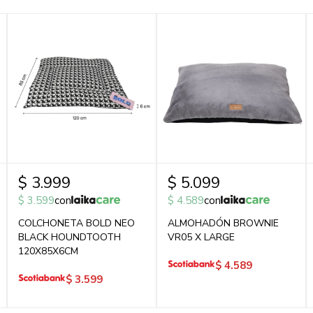
$
3.999
$
5.099
$
3.599
con
$
4.589
con
COLCHONETA BOLD NEO
ALMOHADÓN BROWNIE
BLACK HOUNDTOOTH
VR05 X LARGE
120X85X6CM
$
4.589
$
3.599