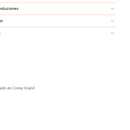
voluciones
go
s
ado en Coney Island