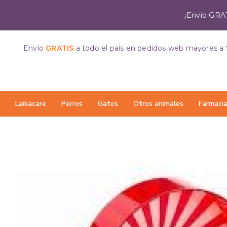
¡Envío GRAT
Envío
GRATIS
a todo el país
en pedidos web mayores a 
Laikacare
Perros
Gatos
Otros animales
Farmaci