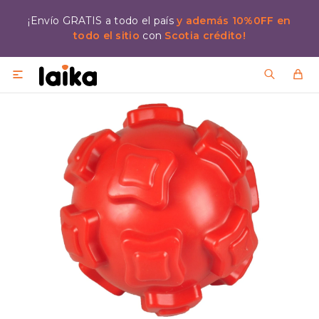
¡Envío GRATIS a todo el país
y además 10%0FF en
todo el sitio
con
Scotia crédito!
