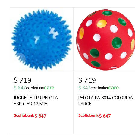
$
719
$
719
$
647
con
$
647
con
JUGUETE TPR PELOTA
PELOTA PA 6014 COLORIDA
ESP.+LED 12,5CM
LARGE
$
647
$
647