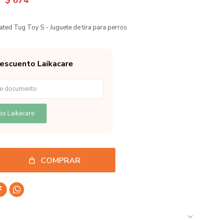
$
674
ated Tug Toy S - Juguete de tira para perros
descuento Laikacare
io Laikacare
COMPRAR

