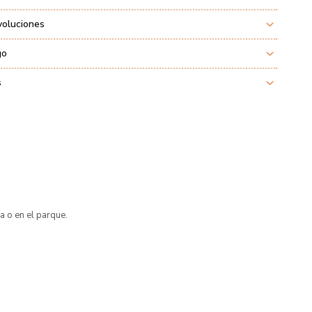
voluciones
go
s
a o en el parque.