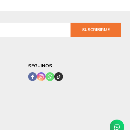
SUSCRIBIRME
SEGUINOS



