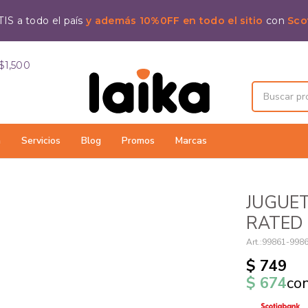
IS a todo el país
y además 10%0FF en todo el sitio
con
Sco
$1,500
a
Servicios
Blog
Promos
Marcas
JUGUET
RATED 
99861-998
$
749
$
674
co