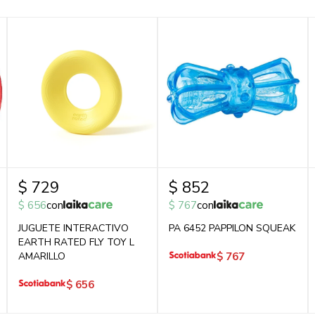
$
729
$
852
$
656
con
$
767
con
JUGUETE INTERACTIVO
PA 6452 PAPPILON SQUEAK
EARTH RATED FLY TOY L
AMARILLO
$
767
$
656