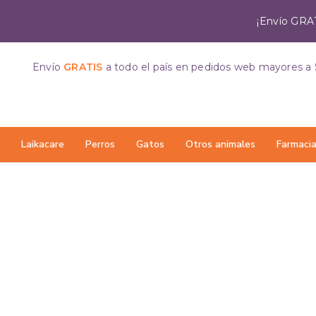
¡Envío GRAT
Envío
GRATIS
a todo el país
en pedidos web mayores a 
Laikacare
Perros
Gatos
Otros animales
Farmaci