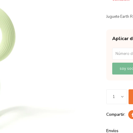
Juguete Earth R
Aplicar 
soy soc
1
Envíos