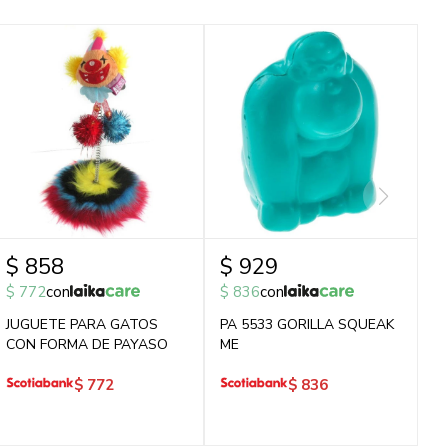
$
858
$
929
$
772
con
$
836
con
JUGUETE PARA GATOS
PA 5533 GORILLA SQUEAK
CON FORMA DE PAYASO
ME
$
772
$
836