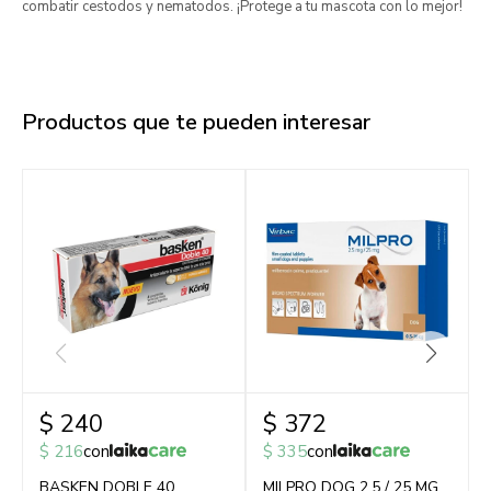
combatir cestodos y nematodos. ¡Protege a tu mascota con lo mejor!
Productos que te pueden interesar
$
240
$
372
$
216
con
$
335
con
BASKEN DOBLE 40
MILPRO DOG 2,5 / 25 MG