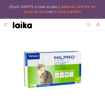
¡Envío GRATIS a todo el país
y además 10%0FF en
todo el sitio
con
Scotia crédito!
