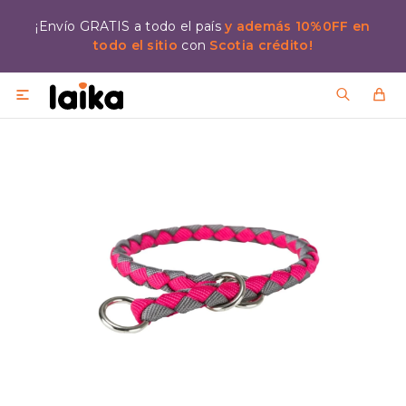
¡Envío GRATIS a todo el país
y además 10%0FF en
todo el sitio
con
Scotia crédito!
