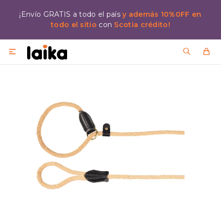
¡Envío GRATIS a todo el país
y además 10%0FF en
todo el sitio
con
Scotia crédito!
