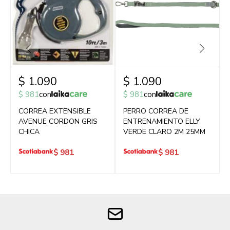
$
1.090
$
1.090
$
981
con
$
981
con
CORREA EXTENSIBLE
PERRO CORREA DE
AVENUE CORDON GRIS
ENTRENAMIENTO ELLY
CHICA
VERDE CLARO 2M 25MM
$
981
$
981