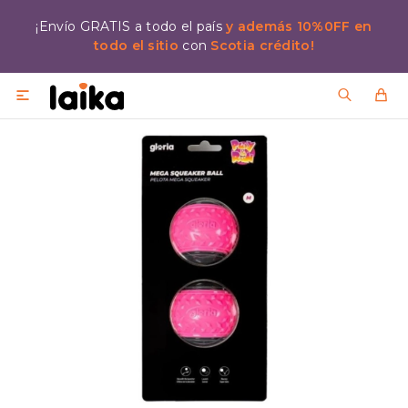
¡Envío GRATIS a todo el país
y además 10%0FF en
todo el sitio
con
Scotia crédito!
