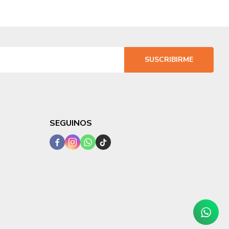
SUSCRIBIRME
SEGUINOS



