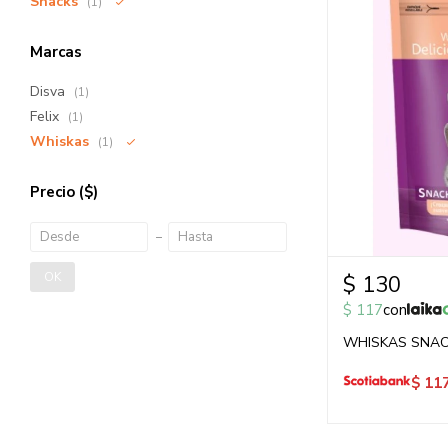
Snacks
(1)
Marcas
Disva
(1)
Felix
(1)
Whiskas
(1)
Precio
($)
OK
$
130
$
117
con
WHISKAS SNAC
$
11