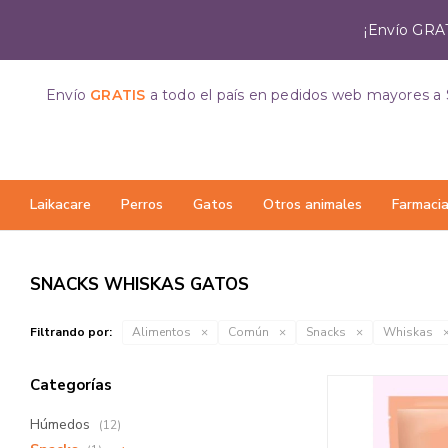
¡Envío GRAT
Envío
GRATIS
a todo el país
en pedidos web mayores a 
Laikacare
Perros
Gatos
Otros animales
Farmaci
SNACKS WHISKAS GATOS
Filtrando por:
Alimentos
Común
Snacks
Whiskas
Categorías
Húmedos
(12)