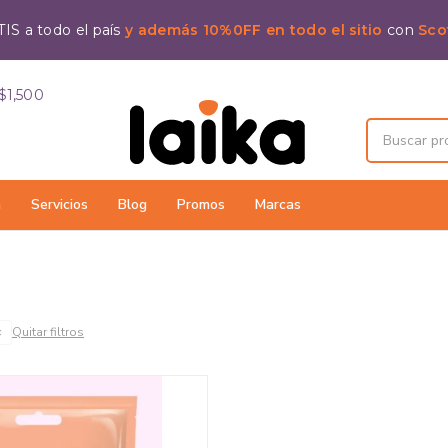
IS a todo el país
y además 10%0FF en todo el sitio
con
Sco
$1,500
a
Servicios
Blog
Promos
Marcas
Quitar filtros