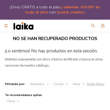
¡Envío GRATIS a todo el país
y además 10%0FF en
todo el sitio
con
Scotia crédito!

NO SE HAN RECUPERADO PRODUCTOS
¡Lo sentimos! No hay productos en esta sección.
Inténtalo nuevamente con otros criterios de filtrado o busca en otras
secciones de nuestro catálogo.
Filtrando por:
Alimentos
Común
Hana
Quitar filtros
Te recomendamos quitar:
Hana