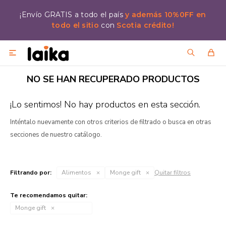
¡Envío GRATIS a todo el país
y además 10%0FF en
todo el sitio
con
Scotia crédito!

NO SE HAN RECUPERADO PRODUCTOS
¡Lo sentimos! No hay productos en esta sección.
Inténtalo nuevamente con otros criterios de filtrado o busca en otras
secciones de nuestro catálogo.
Filtrando por:
Alimentos
Monge gift
Quitar filtros
Te recomendamos quitar:
Monge gift