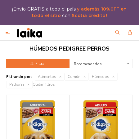
¡Envío GRATIS a todo el país
y además 10%0FF en
todo el sitio
con
Scotia crédito!

HÚMEDOS PEDIGREE PERROS
Recomendados
Filtrando por:
Alimentos
Común
Húmedos
Pedigree
Quitar filtros