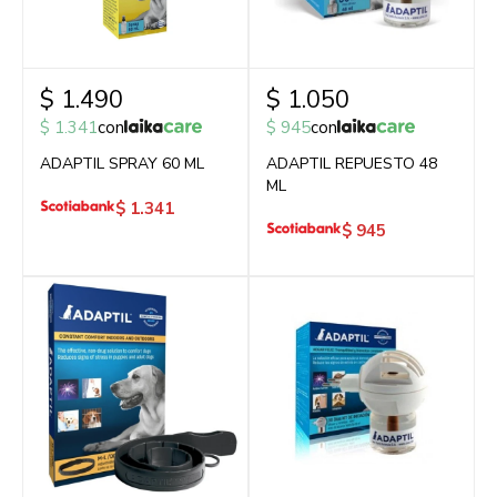
$
1.490
$
1.050
$
1.341
con
$
945
con
ADAPTIL SPRAY 60 ML
ADAPTIL REPUESTO 48
ML
$
1.341
$
945