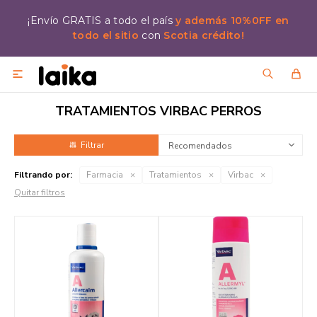
¡Envío GRATIS a todo el país
y además 10%0FF en
todo el sitio
con
Scotia crédito!

TRATAMIENTOS VIRBAC PERROS
Recomendados
Filtrando por:
Farmacia
Tratamientos
Virbac
Quitar filtros