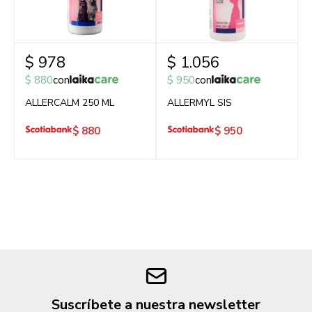
$
978
$
1.056
$
880
con
$
950
con
ALLERCALM 250 ML
ALLERMYL SIS
$
880
$
950
Suscríbete a nuestra newsletter