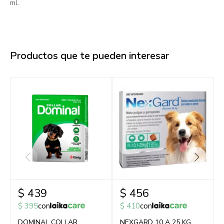
ml.
Productos que te pueden interesar
$
439
$
456
$
395
con
$
410
con
DOMINAL COLLAR
NEXGARD 10 A 25 KG