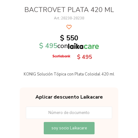
BACTROVET PLATA 420 ML
28238-28238
$
550
$
495
con
$
495
KONIG Solución Tópica con Plata Coloidal 420 ml
Aplicar descuento Laikacare
soy socio Laikacare