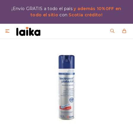
¡Envío GRATIS a todo el país
y además 10%0FF en
todo el sitio
con
Scotia crédito!
