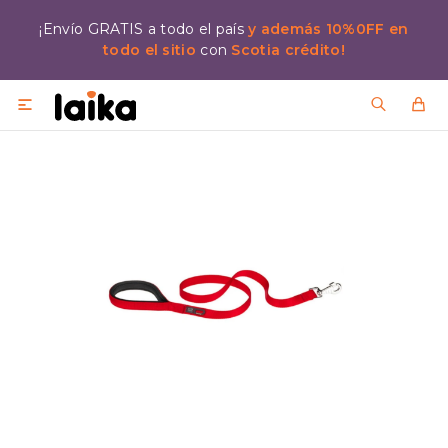
¡Envío GRATIS a todo el país
y además 10%0FF en
todo el sitio
con
Scotia crédito!
