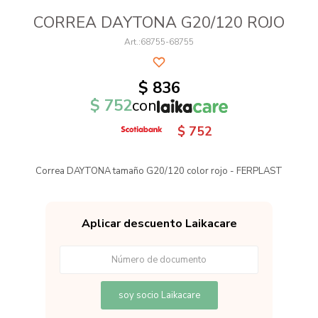
CORREA DAYTONA G20/120 ROJO
68755-68755
$
836
$
752
con
$
752
Correa DAYTONA tamaño G20/120 color rojo - FERPLAST
Aplicar descuento Laikacare
soy socio Laikacare