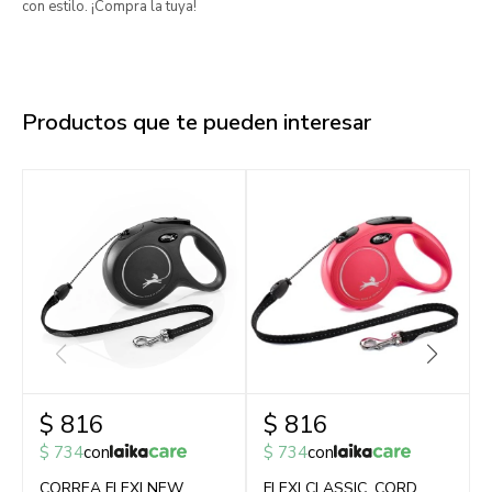
con estilo. ¡Compra la tuya!
Productos que te pueden interesar
$
816
$
816
$
734
con
$
734
con
CORREA FLEXI NEW
FLEXI CLASSIC, CORD