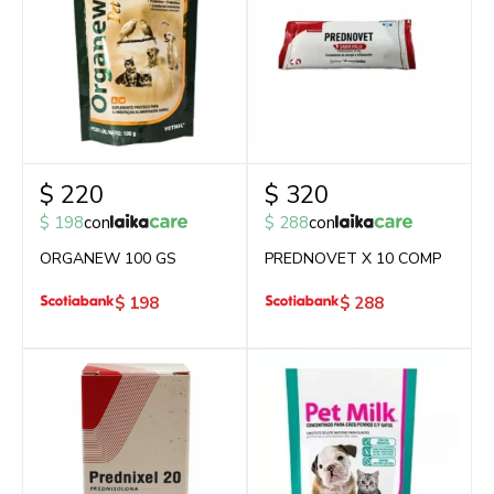
$
220
$
320
$
198
con
$
288
con
ORGANEW 100 GS
PREDNOVET X 10 COMP
$
198
$
288