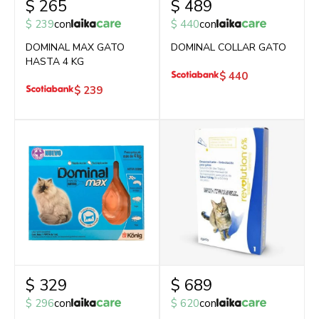
$
265
$
489
$
239
con
$
440
con
DOMINAL MAX GATO
DOMINAL COLLAR GATO
HASTA 4 KG
$
440
$
239
$
329
$
689
$
296
con
$
620
con