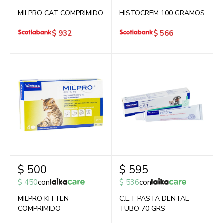
MILPRO CAT COMPRIMIDO
HISTOCREM 100 GRAMOS
$
932
$
566
$
500
$
595
$
450
con
$
536
con
MILPRO KITTEN
C.E.T PASTA DENTAL
COMPRIMIDO
TUBO 70 GRS