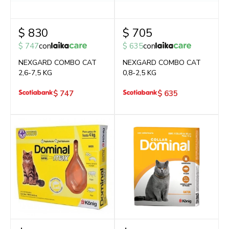
$
830
$
705
$
747
con
$
635
con
NEXGARD COMBO CAT
NEXGARD COMBO CAT
2,6-7,5 KG
0,8-2,5 KG
$
747
$
635