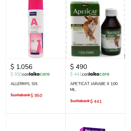
$
1.056
$
490
$
950
con
$
441
con
ALLERMYL SIS
APETICAT JARABE X 100
ML
$
950
$
441