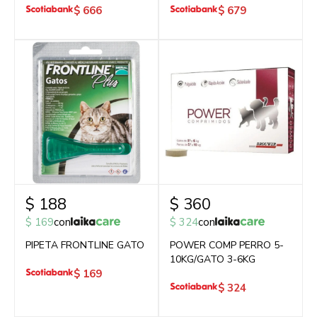
$
666
$
679
$
188
$
360
$
169
con
$
324
con
PIPETA FRONTLINE GATO
POWER COMP PERRO 5-
10KG/GATO 3-6KG
$
169
$
324