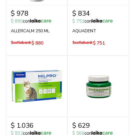
$
978
$
834
$
880
con
$
751
con
ALLERCALM 250 ML
AQUADENT
$
880
$
751
$
1.036
$
629
$
932
con
$
566
con