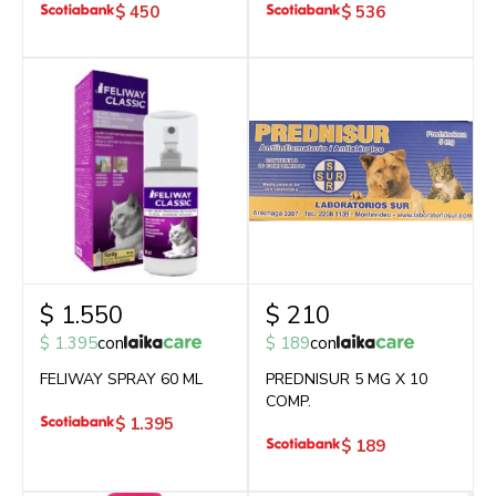
$
450
$
536
$
1.550
$
210
$
1.395
con
$
189
con
FELIWAY SPRAY 60 ML
PREDNISUR 5 MG X 10
COMP.
$
1.395
$
189