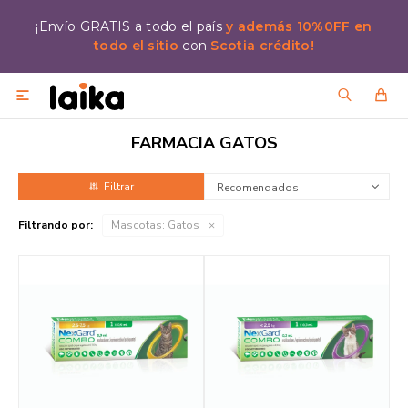
¡Envío GRATIS a todo el país
y además 10%0FF en
todo el sitio
con
Scotia crédito!

FARMACIA GATOS
Recomendados
Filtrando por:
Mascotas:
Gatos