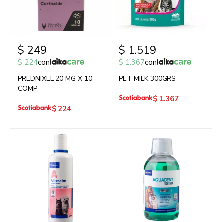
$
249
$
1.519
$
224
con
$
1.367
con
PREDNIXEL 20 MG X 10
PET MILK 300GRS
COMP
$
1.367
$
224