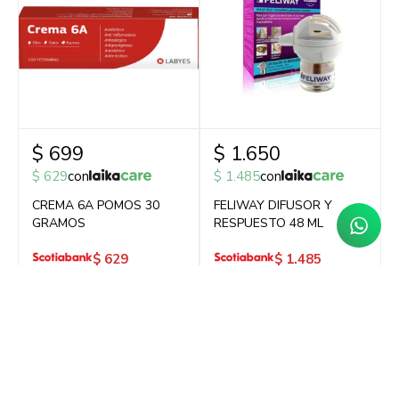
$
699
$
1.650
$
629
con
$
1.485
con
CREMA 6A POMOS 30
FELIWAY DIFUSOR Y
GRAMOS
RESPUESTO 48 ML
$
629
$
1.485