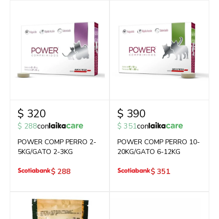
$
320
$
390
$
288
con
$
351
con
POWER COMP PERRO 2-
POWER COMP PERRO 10-
5KG/GATO 2-3KG
20KG/GATO 6-12KG
$
288
$
351