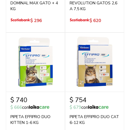
DOMINAL MAX GATO + 4
REVOLUTION GATOS 2,6
KG
A 7,5 KG
$
296
$
620
$
740
$
754
$
666
con
$
679
con
PIPETA EFFIPRO DUO
PIPETA EFFIPRO DUO CAT
KITTEN 1-6 KG
6-12 KG