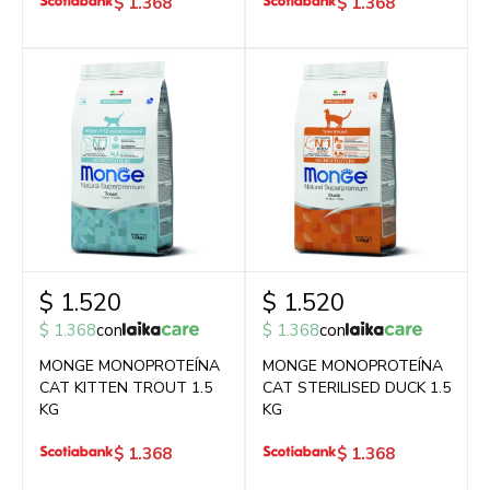
$
1.368
$
1.368
$
1.520
$
1.520
$
1.368
con
$
1.368
con
MONGE MONOPROTEÍNA
MONGE MONOPROTEÍNA
CAT KITTEN TROUT 1.5
CAT STERILISED DUCK 1.5
KG
KG
$
1.368
$
1.368