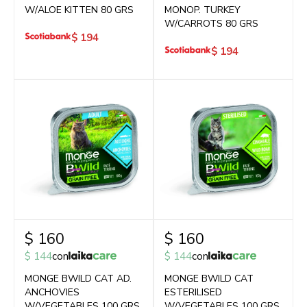
W/ALOE KITTEN 80 GRS
MONOP. TURKEY
W/CARROTS 80 GRS
$
194
$
194
$
160
$
160
$
144
con
$
144
con
MONGE BWILD CAT AD.
MONGE BWILD CAT
ANCHOVIES
ESTERILISED
W/VEGETABLES 100 GRS
W/VEGETABLES 100 GRS