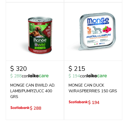
$
320
$
215
$
288
con
$
194
con
MONGE CAN BWILD AD.
MONGE CAN DUCK
LAMB/PUMP/ZUCC 400
W/RASPBERRIES 150 GRS
GRS
$
194
$
288