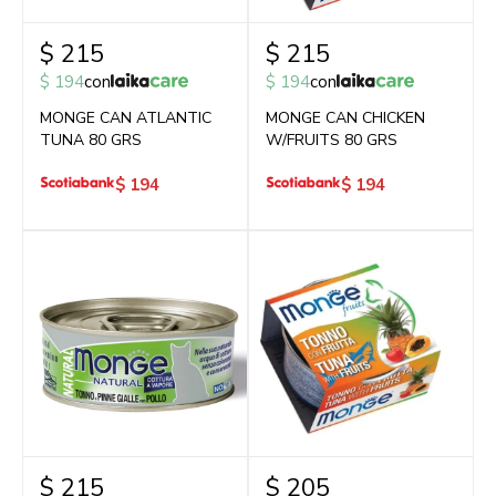
$
215
$
215
$
194
con
$
194
con
MONGE CAN ATLANTIC
MONGE CAN CHICKEN
TUNA 80 GRS
W/FRUITS 80 GRS
$
194
$
194
$
215
$
205