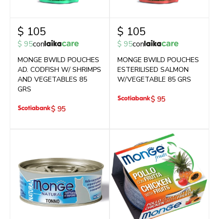
$
105
$
105
$
95
con
$
95
con
MONGE BWILD POUCHES
MONGE BWILD POUCHES
AD. CODFISH W/ SHRIMPS
ESTERILISED SALMON
AND VEGETABLES 85
W/VEGETABLE 85 GRS
GRS
$
95
$
95